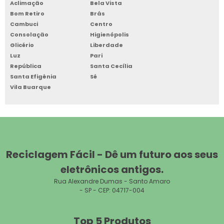
Aclimação
Bela Vista
Bom Retiro
Brás
Cambuci
Centro
Consolação
Higienópolis
Glicério
Liberdade
Luz
Pari
República
Santa Cecília
Santa Efigênia
Sé
Vila Buarque
Reciclagem Fácil - Dê um futuro aos seus
eletrônicos antigos.
Rua Alexandre Dumas - Santo Amaro
- SP - CEP: 04717-004
Top 5 Produtos