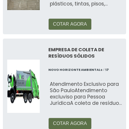
planeta."
plásticos, tintas, pisos,
automotiva, alimentos, etc
FAQ
COTAR AGORA
Quanto vale 1 kg de lixo eletrônico?
O valor do lixo eletrônico pode variar
conforme os componentes recuperáveis, mas
EMPRESA DE COLETA DE
RESÍDUOS SÓLIDOS
geralmente não é alto. O foco está na
sustentabilidade e não no retorno financeiro
NOVO HORIZONTE AMBIENTALs
imediato.
/ SP
Quais são os 4 tipos de reciclagem?
Atendimento Exclusivo para
São PauloAtendimento
excluviso para Pessoa
Os quatro tipos principais de reciclagem são:
JurídicaA coleta de resíduos
mecânica, energética, química e orgânica.
sólidos muda de acordo
com a classifica&ccedi
Quais são os materiais de
informática?
COTAR AGORA