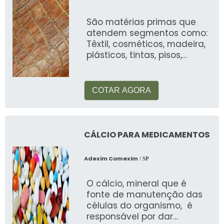
empresas que descartam seus equipamentos.
São matérias primas que
Quais cuidados tomar ao descartar
atendem segmentos como:
eletrônicos?
Têxtil, cosméticos, madeira,
plásticos, tintas, pisos,
automotiva, alimentos, etc
Certifique-se de que todos os dados foram
removidos e reutilize componentes possíveis
COTAR AGORA
antes do descarte.
O que acontece com os materiais
reciclados?
CÁLCIO PARA MEDICAMENTOS
Os materiais reciclados são processados para
Adexim Comexim
/ SP
recuperar metais preciosos e outros materiais
que podem ser reutilizados na fabricação de
O cálcio, mineral que é
novos produtos.
fonte de manutenção das
células do organismo, é
Veja mais:
Reciclagem de Lixo Eletrônico
.
responsável por dar