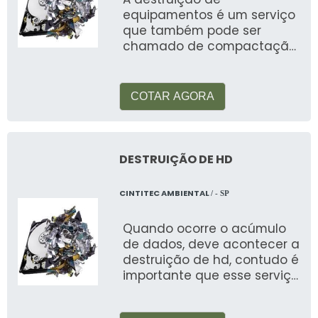
equipamentos é um serviço
ESPECIFICAÇÕES
que também pode ser
TÉCNICAS E BENEFÍCIOS
chamado de compactação
é muito utilizado em
diversos locais, c
Os materiais de informática variam em
termos de dimensões e capacidades, mas
COTAR AGORA
todos compartilham a necessidade de um
descarte responsável.
DESTRUIÇÃO DE HD
Compatibilidade: Independentemente do
fabricante, todos os dispositivos podem ser
CINTITEC AMBIENTAL
reciclados.
/ - SP
Capacidade: A capacidade de reciclagem
Quando ocorre o acúmulo
está diretamente ligada à eficiência do
de dados, deve acontecer a
processo de coleta e separação.
destruição de hd, contudo é
importante que esse serviço
Materiais: A maioria dos equipamentos
seja feito com uma
contém plásticos, metais preciosos e metais
empresa que tenha e
comuns.