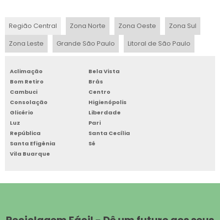
RECICLAGEM DE CABO DE REDE
Região Central
Zona Norte
Zona Oeste
Zona Sul
COLETA DE LIXO ELETRÔNICO
Zona Leste
Grande São Paulo
Litoral de São Paulo
ONDE VENDER SUCATA DE INFORMÁTICA
Aclimação
Bela Vista
Bom Retiro
Brás
EMPRESAS DE RECICLAGEM DE PLACAS ELETRÔNICAS
Cambuci
Centro
Consolação
Higienópolis
COMPRA SUCATA ELETRÔNICA
Glicério
Liberdade
Luz
Pari
SUCATA DE INFORMÁTICA COMPRA
República
Santa Cecília
Santa Efigênia
Sé
RECICLAGEM DE MONITOR CRT
Vila Buarque
RECICLAGEM DE PABX
EMPRESAS QUE TRABALHAM COM RECICLAGEM DE LIXO
ELETRÔNICO