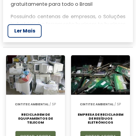
gratuitamente para todo o Brasil
Possuindo centenas de empresas, o Soluções
Industriais é a ferramenta business to business
Ler Mais
mais completo da área industrial. Para
realizar um orçamento de Comprar material
de informática descontinuado, clique em um
ou mais dos anuciantes a seguir:
CINTITEC AMBIENTAL
/ SP
CINTITEC AMBIENTAL
/ SP
RECICLAGEM DE
EMPRESA DE RECICLAGEM
EQUIPAMENTOS DE
DE RESÍDUOS
TELECOM
ELETRÔNICOS