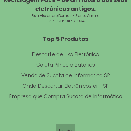
Reciclagem Fácil - Dê um futuro aos seus
DESCARTE DE INFORMÁTICA
eletrônicos antigos.
Rua Alexandre Dumas - Santo Amaro
SUCATA DE PC
- SP - CEP: 04717-004
RECICLAGEM DE COMPONENTES DE INFORMÁTICA
Top 5 Produtos
EMPRESAS DE LOGÍSTICA REVERSA
Descarte de Lixo Eletrônico
RECICLAGEM DE NO BREAK
Coleta Pilhas e Baterias
SUCATA ELETRÔNICA
Venda de Sucata de Informatica SP
LIXO ELETRÔNICO COMPUTADOR
Onde Descartar Eletrônicos em SP
ONDE ENTREGAR MATERIAL INFORMÁTICO USADO
Empresa que Compra Sucata de Informática
DESCARTE APARELHOS ELETRÔNICOS
SUCATA DE INFORMÁTICA SP
Inicio