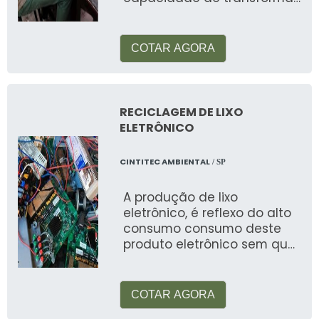
os componentes destes
materiais em partículas
menores, através da t
COTAR AGORA
RECICLAGEM DE LIXO
ELETRÔNICO
CINTITEC AMBIENTAL
/ SP
A produção de lixo
eletrônico, é reflexo do alto
consumo consumo deste
produto eletrônico sem que
seja feita a análise correta
das necessida
COTAR AGORA