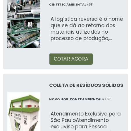
CINTITEC AMBIENTAL
/ SP
É o processo de apagar e destruir fisicamente
os discos rígidos para proteger dados
A logística reversa é o nome
sensíveis e assegurar que não sejam
que se dá ao retorno dos
recuperáveis.
materiais utilizados no
processo de produção,
Quais são os cuidados ao descartar
gerando o
um HD?
reaproveitamento para
diversos prod
COTAR AGORA
Certifique-se de que todos os dados foram
eliminados com segurança usando software
adequado antes do descarte físico.
COLETA DE RESÍDUOS SÓLIDOS
Veja mais:
Descartes e Coletas
.
NOVO HORIZONTE AMBIENTALs
/ SP
Atendimento Exclusivo para
São PauloAtendimento
excluviso para Pessoa