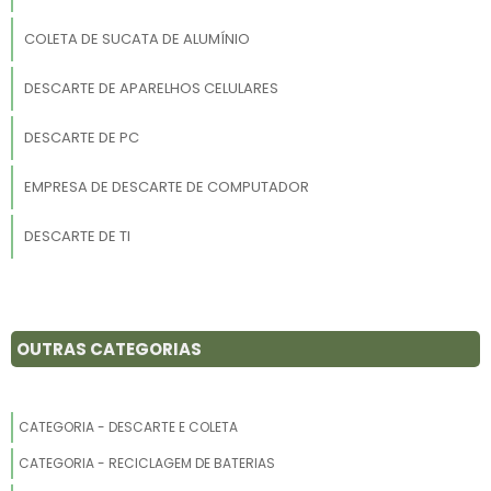
COLETA DE SUCATA DE ALUMÍNIO
DESCARTE DE APARELHOS CELULARES
DESCARTE DE PC
EMPRESA DE DESCARTE DE COMPUTADOR
DESCARTE DE TI
COLETA DE COBRE
COLETA DE SUCATA DE COBRE
OUTRAS CATEGORIAS
DESCARTE DE ELETRÔNICOS
CATEGORIA - DESCARTE E COLETA
EMPRESA DE DESCARTE DE TI
CATEGORIA - RECICLAGEM DE BATERIAS
COLETA DE AMORTECEDOR