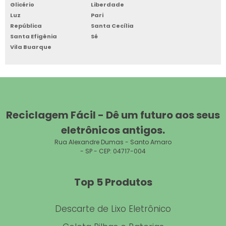
Glicério
Liberdade
Luz
Pari
COLETA DE RESÍDUOS DE COBRE
República
Santa Cecília
Santa Efigênia
Sé
DESCARTE DE CELULAR
Vila Buarque
COLETA DE RESÍDUOS DE ALUMÍNIO
COLETA DE CAIXA DE DIREÇÃO
DESCARTE DE APARELHOS ELETRÔNICOS
Reciclagem Fácil - Dê um futuro aos seus
eletrônicos antigos.
COLETA DE RECICLAGEM DE PEÇAS DE CARRO
Rua Alexandre Dumas - Santo Amaro
- SP - CEP: 04717-004
DESCARTE DE DESKTOP
COLETA DE SUCATA E MATERIAL FERROSO
Top 5 Produtos
DESCARTE DE ELETRÔNICOS SP
Descarte de Lixo Eletrônico
COLETA DE ALUMÍNIO