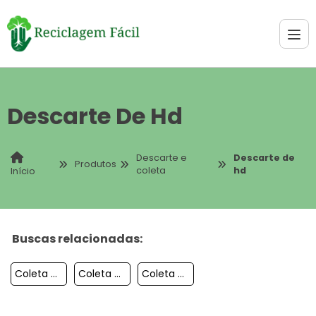
Descarte De Hd
Descarte e
Descarte de
Produtos
coleta
hd
Início
Buscas relacionadas:
Coleta De Caixa De Direção
Coleta De Amortecedor
Coleta De Ferro