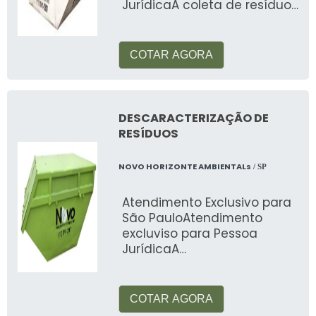
JurídicaA coleta de resíduos
sólidos comuns trata-se de
materiais gerados
COTAR AGORA
DESCARACTERIZAÇÃO DE
RESÍDUOS
NOVO HORIZONTE AMBIENTALs
/ SP
Atendimento Exclusivo para
São PauloAtendimento
excluviso para Pessoa
JurídicaA
descaracterização de
resíduos sólidos de
ind&uacut
COTAR AGORA