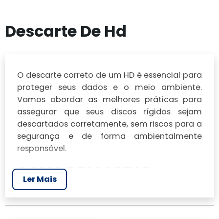
Descarte De Hd
O descarte correto de um HD é essencial para
proteger seus dados e o meio ambiente.
Vamos abordar as melhores práticas para
assegurar que seus discos rígidos sejam
descartados corretamente, sem riscos para a
segurança e de forma ambientalmente
responsável.
COMO DESCARTAR
Ler Mais
CORRETAMENTE UM HD
A ideia básica para descartar qualquer disco