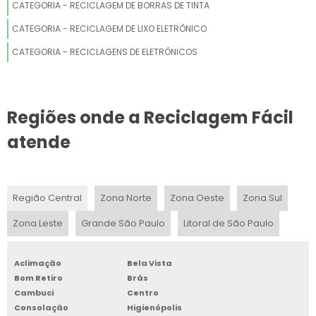
CATEGORIA - RECICLAGEM DE BORRAS DE TINTA
DESCARTE DE EQUIPAMENTO DE INFORMÁTICA
CATEGORIA - RECICLAGEM DE LIXO ELETRÔNICO
CATEGORIA - RECICLAGENS DE ELETRÔNICOS
DESCARTE DE HD
DESCARTE DE COMPUTADOR
Regiões onde a Reciclagem Fácil
DESCARTE DE DOCUMENTOS EMPRESARIAIS
atende
DESCARTE DE DOCUMENTOS CONFIDENCIAIS
DESCARTE DE COMPUTADOR USADO
Região Central
Zona Norte
Zona Oeste
Zona Sul
COLETA DE MATERIAL FERROSO
Zona Leste
Grande São Paulo
Litoral de São Paulo
COLETA DE FERRO
Aclimação
Bela Vista
Bom Retiro
Brás
DESCARTE DE ELETRODOMÉSTICOS
Cambuci
Centro
Consolação
Higienópolis
DESCARTE DE LIXO ELETRÔNICO SP