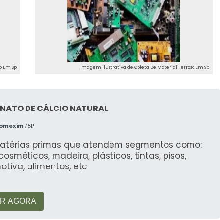
e buscam uma solução confiável para a sucata
SOS SERVIÇOS
solicitar um orçamento
através do nosso site ou
o Em Sp
Imagem ilustrativa de Coleta De Material Ferroso Em Sp
pe cuidará de todo o processo, desde a coleta até a
ENÇÃO
NATO DE CÁLCIO NATURAL
Comexim
/ SP
jam armazenados de forma segura até a coleta,
atérias primas que atendem segmentos como:
, cosméticos, madeira, plásticos, tintas, pisos,
tiva, alimentos, etc
FAÇÃO
 satisfação dos nossos clientes com um serviço
R AGORA