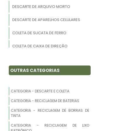
DESCARTE DE ARQUIVO MORTO
DESCARTE DE APARELHOS CELULARES
COLETA DE SUCATA DE FERRO
COLETA DE CAIXA DE DIREÇÃO
COLETA DE DISCOS DE FREIOS
OUTRAS CATEGORIAS
DESCARTE DE LIXO ELETRÔNICO SP
DESCARTE DE APARELHOS ELETRÔNICOS
CATEGORIA - DESCARTE E COLETA
COLETA DE MATERIAL FERROSO
CATEGORIA - RECICLAGEM DE BATERIAS
CATEGORIA - RECICLAGEM DE BORRAS DE
COLETA DE RECICLAGEM DE PEÇAS DE
TINTA
CARRO
CATEGORIA - RECICLAGEM DE LIXO
ELETRÔNICO
COLETA DE COBRE