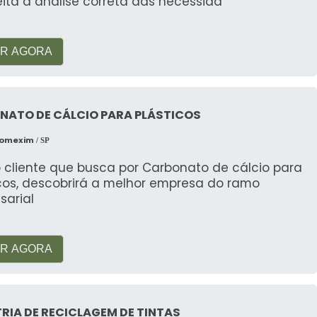
eita a análise correta das necessida
lha depende de fatores como peso e estado de
cer uma estimativa precisa.
R AGORA
ais ferrosos e não ferrosos?
to não ferrosos são isentos desse elemento. Ambos
NATO DE CÁLCIO PARA PLÁSTICOS
 distintos.
Comexim
/ SP
r materiais ferrosos?
 cliente que busca por Carbonato de cálcio para
aturais, reduzir o consumo de energia e minimizar o
icos, descobrirá a melhor empresa do ramo
sarial
m a Reciclagem Fácil?
R AGORA
 em contato direto conosco para marcar a coleta.
RIA DE RECICLAGEM DE TINTAS