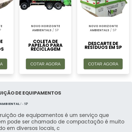
CNICAS
TE
NOVO HORIZONTE
NOVO HORIZONTE
P
AMBIENTALS
/ SP
AMBIENTALS
/ SP
idades até grandes volumes de sucata, com
E
COLETA DE
DESCARTE DE
PAPELÃO PARA
RESÍDUOS EM SP
striais.
OS
RECICLAGEM
A
COTAR AGORA
COTAR AGORA
 ferrosos
, adaptando nossos serviços de acordo
UIÇÃO DE EQUIPAMENTOS
 AMBIENTAL
/ - SP
s com uma ampla gama de setores, incluindo
truição de equipamentos é um serviço que
rgia.
m pode ser chamado de compactação é muito
ado em diversos locais, c
S