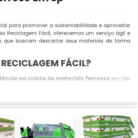
cial para promover a sustentabilidade e aproveitar
Na Reciclagem Fácil, oferecemos um serviço ágil e
os que buscam descartar seus materiais de forma
 RECICLAGEM FÁCIL?
lência na coleta de materiais ferrosos
em São
descartada de maneira limpa e sustentável
ja
,
do.
ra manuseio seguro.
os locais.
ústrias
para garantir o melhor destino para seus