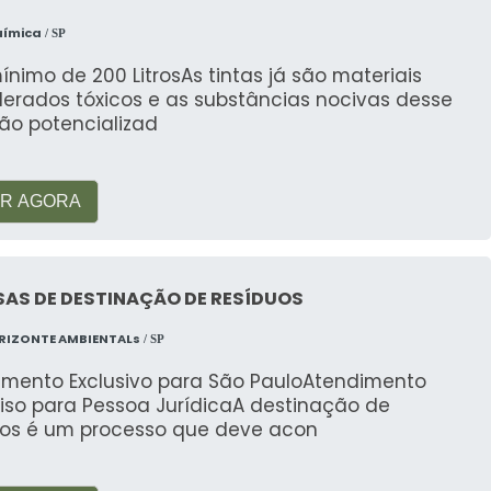
uímica
/ SP
ínimo de 200 LitrosAs tintas já são materiais
derados tóxicos e as substâncias nocivas desse
ão potencializad
R AGORA
AS DE DESTINAÇÃO DE RESÍDUOS
RIZONTE AMBIENTALs
/ SP
imento Exclusivo para São PauloAtendimento
viso para Pessoa JurídicaA destinação de
uos é um processo que deve acon