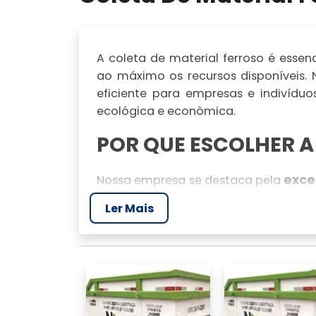
A coleta de material ferroso é essen
ao máximo os recursos disponíveis. 
eficiente para empresas e indivídu
ecológica e econômica.
POR QUE ESCOLHER A
exce
Nossa empresa se destaca pela
Paulo. Garantimos que sua sucata se
Ler Mais
oferecendo o melhor preço do merca
Equipe especializada e treinada pa
Frota própria para coleta em divers
mais de 50 ind
Parcerias com
materiais.