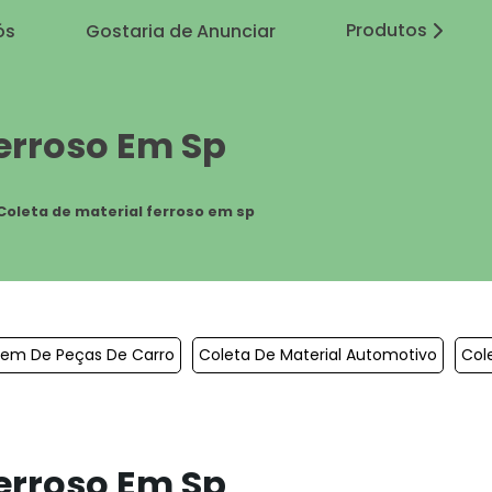
Produtos
ós
Gostaria de Anunciar
Ferroso Em Sp
Coleta de material ferroso em sp
gem De Peças De Carro
Coleta De Material Automotivo
Col
Ferroso Em Sp