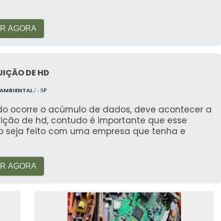
Reciclagem Fácil traz diversos benefícios:
R AGORA
rreta e ecológica dos materiais.
r por sua sucata.
UIÇÃO DE HD
, adaptada às suas necessidades.
 AMBIENTAL
/ - SP
ALTERNATIVAS
o ocorre o acúmulo de dados, deve acontecer a
uição de hd, contudo é importante que esse
o mercado, a Reciclagem Fácil se destaca por sua
ço seja feito com uma empresa que tenha e
 com a qualidade
. Enquanto outras empresas
, nossa abordagem centrada no cliente garante
R AGORA
M?
 empresas que desejam otimizar seus processos de