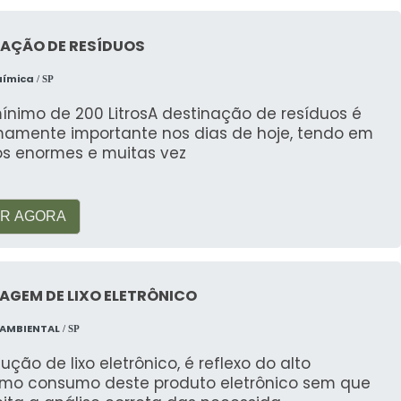
NAÇÃO DE RESÍDUOS
e?
uímica
/ SP
ssos especialistas estão prontos para oferecer uma
ínimo de 200 LitrosA destinação de resíduos é
mamente importante nos dias de hoje, tendo em
os enormes e muitas vez
 quilo do plástico?
onforme a demanda e a qualidade do material.
R AGORA
e para uma cotação atualizada.
AGEM DE LIXO ELETRÔNICO
ácil para uma coleta segura e responsável do seu
 AMBIENTAL
/ SP
ução de lixo eletrônico, é reflexo do alto
or uma geladeira velha?
mo consumo deste produto eletrônico sem que