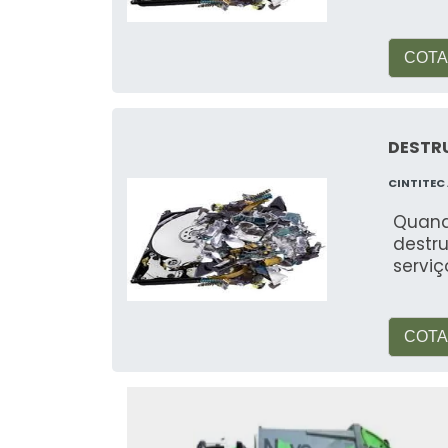
Optar pela coleta de materiais com a 
COTA
Sustentabilidade:
Destinação co
Economia:
Obtenha o melhor valo
DESTR
Eficiência:
Coleta rápida e segura
CINTITEC
COMPARATIVO COM 
Quand
destr
Em comparação com outros serviços d
servi
transparência e compromisso
podem oferecer preços semelhantes
uma experiência superior.
COTA
INDICADO PARA QUE
Nossos serviços são indicados para