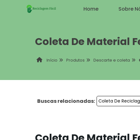
Home
Sobre N
Coleta De Material 
Produtos
Descarte e coleta
Início
Buscas relacionadas:
Coleta De Recicla
Coleta De Material 