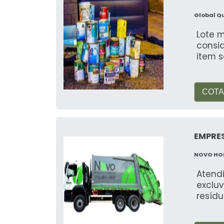
Global Q
Lote m
consi
item s
COTA
EMPRES
NOVO HO
Atend
exclu
resíd