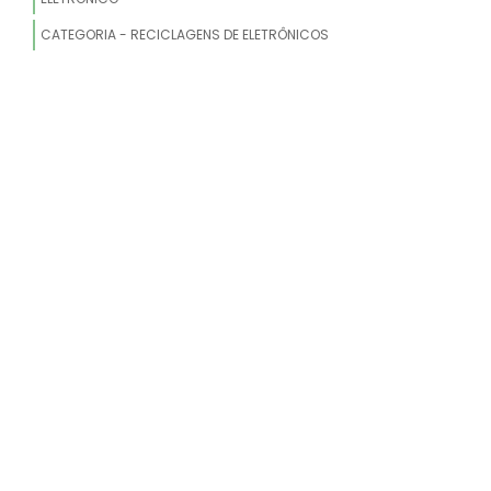
CATEGORIA - RECICLAGENS DE ELETRÔNICOS
DESCARTE DE ELETRÔNICOS
DESCARTE DE EQUIPAMENTO DE
INFORMÁTICA
COLETA DE RECICLAGEM DE PEÇAS DE
MOTO
DESCARTE DE DATA CENTERS
EMPRESA DE DESCARTE DE TI
DESCARTE DE DOCUMENTOS
CONFIDENCIAIS
DESCARTE DE CELULAR
COLETA DE MATERIAL AUTOMOTIVO