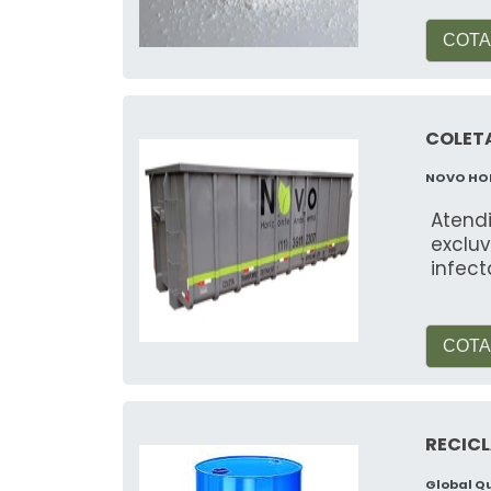
Riscos incluem contaminação do sol
descartada corretamente.
COTA
Veja mais:
Reciclagem de Borras de 
COLETA
NOVO HO
Atend
excluv
infect
COTA
RECICL
Global Q