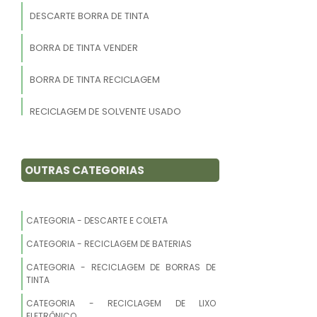
DESCARTE BORRA DE TINTA
BORRA DE TINTA VENDER
BORRA DE TINTA RECICLAGEM
RECICLAGEM DE SOLVENTE USADO
DESCARTE IDEAL BORRA DE TINTA
OUTRAS CATEGORIAS
VENDA E RECICLAGEM BORRA DE TINTA
RECICLAR BORRAS DE TINTA
CATEGORIA - DESCARTE E COLETA
RECICLAGEM DE BORRAS DE TINTA
CATEGORIA - RECICLAGEM DE BATERIAS
CATEGORIA - RECICLAGEM DE BORRAS DE
BORRA DE TINTA COMPRAR
TINTA
RESÍDUOS INDUSTRIAIS
CATEGORIA - RECICLAGEM DE LIXO
ELETRÔNICO