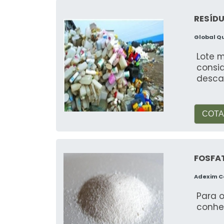
tratamento adequado.
RESÍD
Tinta é reciclável?
Global Q
Sim, a tinta é reciclável, especial
Lote 
que reaproveitam o material.
consi
desca
Qual a melhor forma de desca
A melhor forma é utilizar serviços d
COTA
correto da borra de tinta.
Qual a importância da recicl
FOSFAT
Reduz o impacto ambiental, prom
Adexim 
cumprimento de normas ambientais.
Para o
Quais os riscos de descartar
conhe