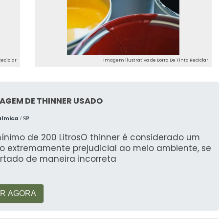
ço de qualidade, com suporte para dúvidas sobre o
 prática de descarte.
Reciclar
Imagem ilustrativa de Borra De Tinta Reciclar
clada?
de tinta é utilizada como combustível alternativo
LAGEM DE THINNER USADO
dequado.
uímica
/ SP
tinta?
ínimo de 200 LitrosO thinner é considerado um
uo extremamente prejudicial ao meio ambiente, se
izados ou através de serviços especializados como
rtado de maneira incorreta
nta?
R AGORA
ecopontos ou pontos de coleta especializados para