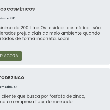
UOS COSMÉTICOS
uímica
/ SP
mente através de processos como o coprocessamento
mínimo de 200 LitrosOs resíduos cosméticos são
derados prejudiciais ao meio ambiente quando
rtados de forma incorreta, sobre
rtar tinta?
e destinação de resíduos que garantem o tratamento
R AGORA
agem de borra de tinta?
O DE ZINCO
ove a reutilização de materiais e garante o
Comexim
/ SP
 cliente que busca por fosfato de zinco,
 tinta incorretamente?
cerá a empresa líder do mercado