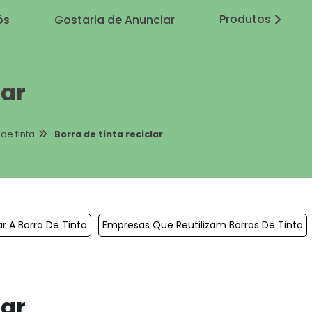
Produtos
ós
Gostaria de Anunciar
lar
de tinta
Borra de tinta reciclar
r A Borra De Tinta
Empresas Que Reutilizam Borras De Tinta
lar