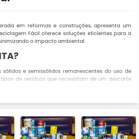
gerada em reformas e construções, apresenta um
Reciclagem Fácil oferece soluções eficientes para a
minimizando o impacto ambiental.
NTA?
os sólidos e semissólidos remanescentes do uso de
s tipos de resíduos que necessitam de um descarte
 ambiental.
ECICLAGEM DE BORRA DE
nvolve processos como o coprocessamento, onde
bustível alternativo em fornos industriais. Isso não