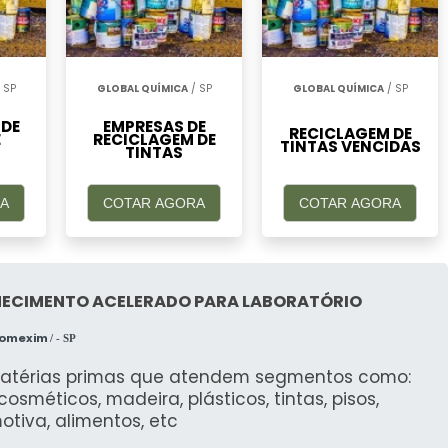
o, mas também reaproveita a energia contida nos
A DA BORRA DE TINTA
 SP
GLOBAL QUÍMICA
/ SP
GLOBAL QUÍMICA
/ SP
 DE
EMPRESAS DE
e ser realizada por empresas especializadas que
RECICLAGEM DE
E
RECICLAGEM DE
TINTAS VENCIDAS
s ambientais. Em São Paulo, a
Reciclagem Fácil
TINTAS
ão segura desses resíduos.
A
COTAR AGORA
COTAR AGORA
CLAGEM DE BORRA DE TINTA
al:
Evita a contaminação do solo e da água.
HECIMENTO ACELERADO PARA LABORATÓRIO
ia:
Utiliza a energia dos resíduos como combustível
Comexim
/ - SP
 as normas e regulamentos vigentes.
atérias primas que atendem segmentos como:
, cosméticos, madeira, plásticos, tintas, pisos,
SÍDUOS DE TINTA DE FORMA
tiva, alimentos, etc