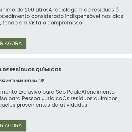
ínimo de 200 LitrosA reciclagem de resíduos é
ocedimento considerado indispensável nos dias
s, tendo em vista o compromisso
R AGORA
A DE RESÍDUOS QUÍMICOS
RIZONTE AMBIENTALs
/ SP
imento Exclusivo para São PauloAtendimento
iso para Pessoa JurídicaOs resíduos químicos
queles provenientes de atividades
R AGORA