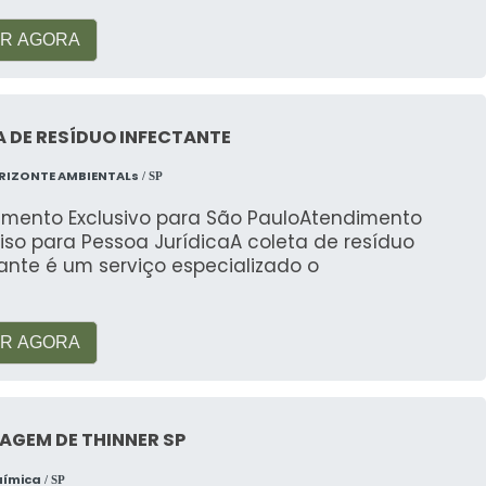
o, água e potencial emissão de poluentes se não
R AGORA
Tinta
.
 DE RESÍDUO INFECTANTE
RIZONTE AMBIENTALs
/ SP
imento Exclusivo para São PauloAtendimento
iso para Pessoa JurídicaA coleta de resíduo
ante é um serviço especializado o
R AGORA
AGEM DE THINNER SP
uímica
/ SP