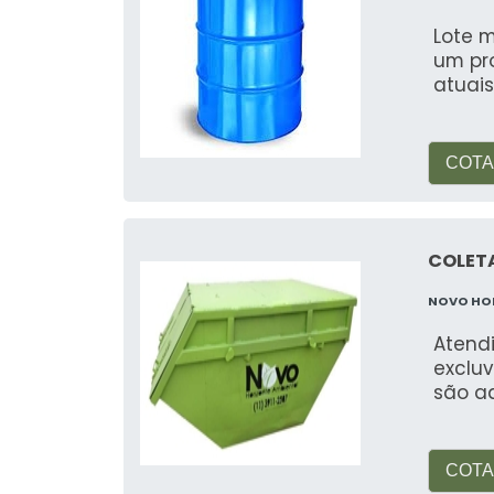
Lote m
um pr
atuai
COTA
COLET
NOVO HO
Atend
excluv
são a
COTA