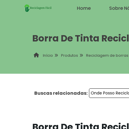
Home
Sobre N
Borra De Tinta Recic
Produtos
Reciclagem de borras 
Início
Buscas relacionadas:
Onde Posso Recicla
Borra De Tinta Recic