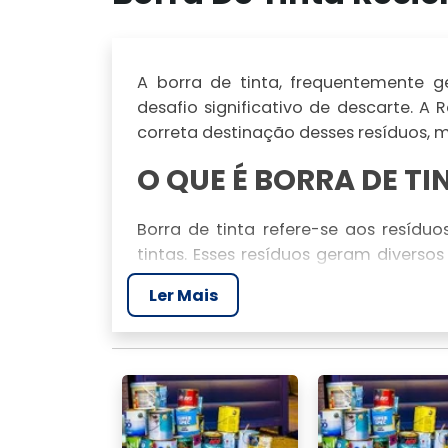
A borra de tinta, frequentemente 
desafio significativo de descarte. A 
correta destinação desses resíduos, 
O QUE É BORRA DE TI
Borra de tinta refere-se aos resídu
tintas. Esses resíduos geram diverso
apropriado para evitar contaminação
Ler Mais
COMO FUNCIONA A R
TINTA?
reciclagem de borra de tinta
A
e
esses resíduos são utilizados como com