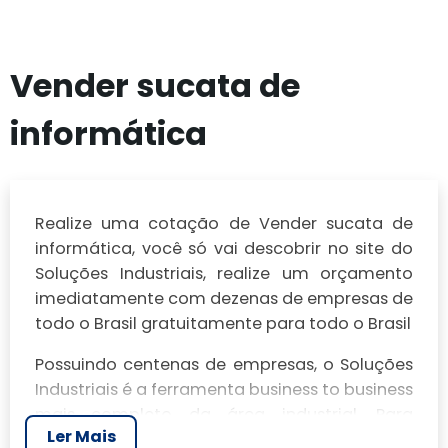
Vender sucata de
informática
Realize uma cotação de Vender sucata de
informática, você só vai descobrir no site do
Soluções Industriais, realize um orçamento
imediatamente com dezenas de empresas de
todo o Brasil gratuitamente para todo o Brasil
Possuindo centenas de empresas, o Soluções
Industriais é a ferramenta business to business
mais completo da área industrial. Para
Ler Mais
realizar um orçamento de Vender sucata de