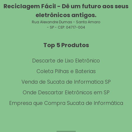
EMPRESA DE RECICLAGEM
Reciclagem Fácil - Dê um futuro aos seus
eletrônicos antigos.
ONDE DESCARTAR PRODUTOS ELETRÔNICOS
Rua Alexandre Dumas - Santo Amaro
- SP - CEP: 04717-004
VENDER LIXO ELETRÔNICO
RECICLAR NOTEBOOK
Top 5 Produtos
EMPRESAS DE RECICLAGEM DE COMPONENTES ELETRÔNICOS EM
Descarte de Lixo Eletrônico
SP
Coleta Pilhas e Baterias
DESTINAÇÃO DE RESÍDUOS ELETRÔNICOS
Venda de Sucata de Informatica SP
SUCATA DE INFORMÁTICA COMPRA
Onde Descartar Eletrônicos em SP
DOAÇÃO DE ELETRÔNICOS
Empresa que Compra Sucata de Informática
COMPRA DE ELETRÔNICOS USADOS SP
ONDE DESCARTAR EQUIPAMENTOS ELETRÔNICOS