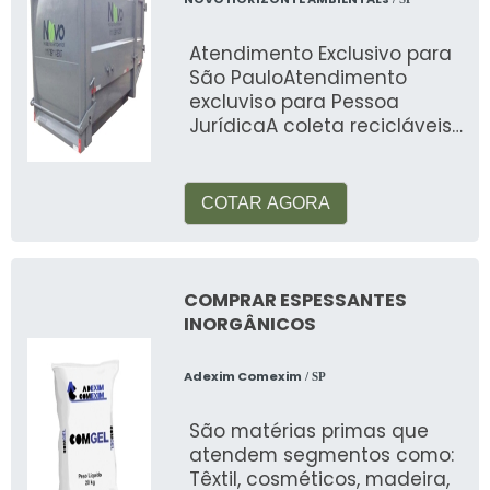
Atendimento Exclusivo para
São PauloAtendimento
excluviso para Pessoa
JurídicaA coleta recicláveis
é uma atividade
extremamente importante
no me
COTAR AGORA
COMPRAR ESPESSANTES
INORGÂNICOS
Adexim Comexim
/ SP
São matérias primas que
atendem segmentos como:
Têxtil, cosméticos, madeira,