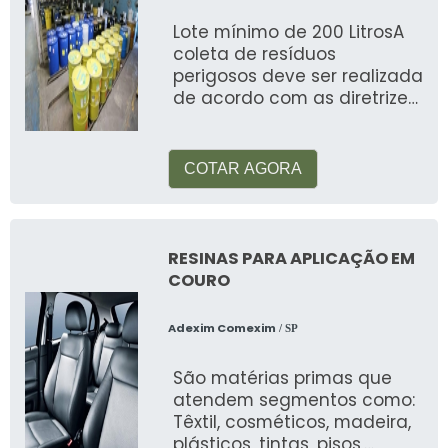
Lote mínimo de 200 LitrosA
coleta de resíduos
perigosos deve ser realizada
de acordo com as diretrizes
da legislação ambiental de
cada regi
COTAR AGORA
RESINAS PARA APLICAÇÃO EM
COURO
Adexim Comexim
/ SP
São matérias primas que
atendem segmentos como:
Têxtil, cosméticos, madeira,
plásticos, tintas, pisos,