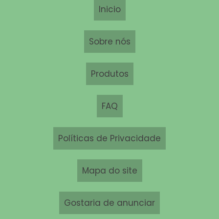
Inicio
SERVIÇO DE RECICLAGEM DE ELETRÔNICOS
RECICLAGEM DE PLACAS DE ALUMÍNIO
Sobre nós
COMPRA DE SUCATA DE INFORMÁTICA
Produtos
RECICLAGEM DE PRODUTOS DE INFORMÁTICA
SUCATA DE INFORMÁTICA SP
FAQ
RECICLAGEM DE LIXO DE INFORMÁTICA
Políticas de Privacidade
RECICLAGEM RESÍDUOS ELETRÔNICOS
Mapa do site
RECICLAGEM DE CELULARES
LIXO ELETRÔNICO COMPUTADOR
Gostaria de anunciar
RECICLAGEM DE AUTO FALANTES