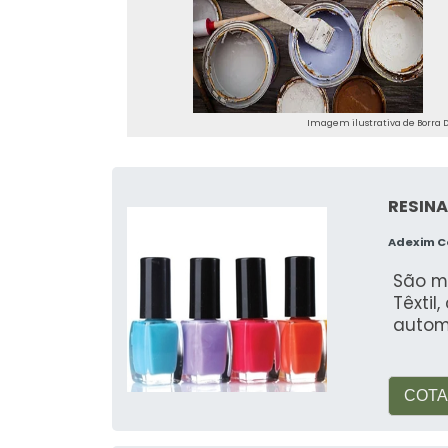
conformidade com as normas ambien
FAQ
O que é borra de tinta?
Imagem ilustrativa de Borra D
Borra de tinta é o resíduo acumulado
pintura.
RESINA
O que é bom para remover ti
Adexim 
Para remover tinta seca, solventes 
São m
questão são eficazes.
Têxtil
automo
Tinta corante borra?
Tintas à base de solventes têm 
COTA
composição química.