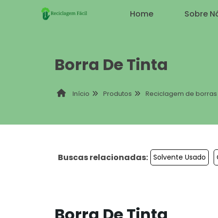
Home
Sobre N
Borra De Tinta
Produtos
Reciclagem de borras 
Início
Buscas relacionadas:
Solvente Usado
Borra De Tinta