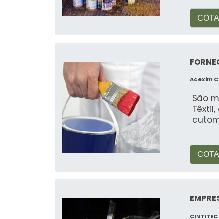
Veja mais:
Reciclagem de Borras de 
COTA
FORNE
Adexim 
São m
Têxtil
automo
COTA
EMPRE
CINTITEC