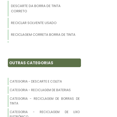
DESCARTE DA BORRA DE TINTA
CORRETO
RECICLAR SOLVENTE USADO
RECICLAGEM CORRETA BORRA DE TINTA
DESCARTE ADEQUADO BORRA DE TINTA
EMPRESAS QUE COMPRAM BORRAS DE
OUTRAS CATEGORIAS
TINTA
VENDER BORRAS DE TINTA
CATEGORIA - DESCARTE E COLETA
ONDE RECICLAR BORRAS DE TINTA
CATEGORIA - RECICLAGEM DE BATERIAS
BORRA DE TINTA
CATEGORIA - RECICLAGEM DE BORRAS DE
TINTA
ONDE VENDER BORRAS DE TINTA
CATEGORIA - RECICLAGEM DE LIXO
ELETRÔNICO