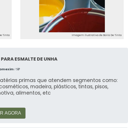
tais.
e Tinta
Imagem ilustrativa de Borra De Tinta
 de pigmentos e solventes não utilizados durante a
 PARA ESMALTE DE UNHA
nta seca?
Comexim
/ SP
específicos recomendados para o tipo de tinta em
atérias primas que atendem segmentos como:
, cosméticos, madeira, plásticos, tintas, pisos,
tiva, alimentos, etc
maior tendência a formar borras devido à sua
R AGORA