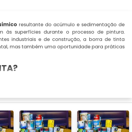
uímico
resultante do acúmulo e sedimentação de
m às superfícies durante o processo de pintura.
 industriais e de construção, a borra de tinta
ntal, mas também uma oportunidade para práticas
NTA?
te em resíduos formados por pigmentos, solventes e
aterial é derivado de processos industriais onde
izados. A acumulação da borra pode ocorrer em
s de armazenamento de tinta.
À BORRA DE TINTA