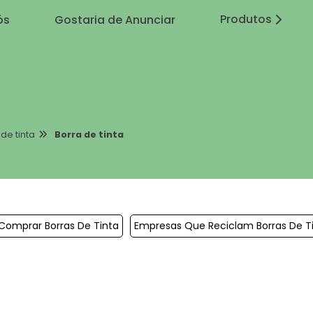
Produtos
ós
Gostaria de Anunciar
de tinta
Borra de tinta
Comprar Borras De Tinta
Empresas Que Reciclam Borras De T