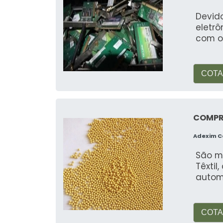
Devid
eletrô
com os
COTA
COMPRA
Adexim 
São m
Têxtil
automo
COTA