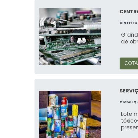
Quais os sintomas de intoxic
CENTRO
Sintomas incluem tontura, dor de c
respiratórias.
CINTITEC
Grand
Como descartar a borra de t
de obr
É importante seguir as diretrizes loca
os oferecidos pela Reciclagem Fácil.
COTA
Por que reciclar borra de tint
A reciclagem reduz o impacto ambi
SERVIÇ
promovendo a sustentabilidade.
Global Q
Qual a diferença entre borra 
Lote m
tóxico
Borra de tinta é o resíduo bruto, e
prese
processo de reciclagem.