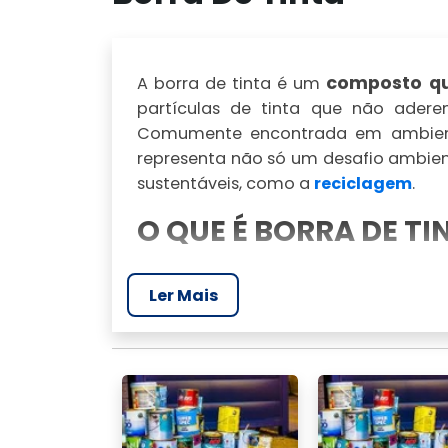
composto q
A borra de tinta é um
partículas de tinta que não adere
Comumente encontrada em ambientes
representa não só um desafio ambie
sustentáveis, como a
reciclagem
.
O QUE É BORRA DE TI
Basicamente, a borra de tinta consis
Ler Mais
outros componentes químicos. Este m
grandes volumes de tinta são util
tanques de mistura ou em recipiente
RISCOS ASSOCIADOS 