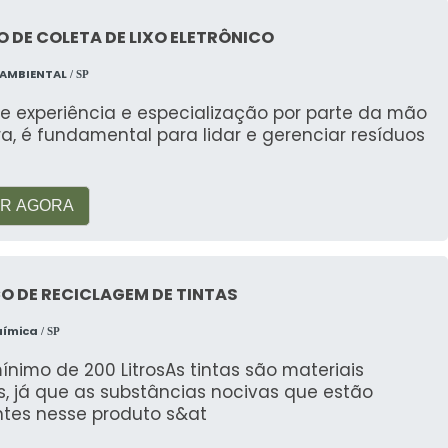
ação por tinta?
 DE COLETA DE LIXO ELETRÔNICO
abeça, náusea e, em casos severos, dificuldades
 AMBIENTAL
/ SP
e experiência e especialização por parte da mão
inta corretamente?
a, é fundamental para lidar e gerenciar resíduos
is de descarte e utilizar serviços especializados como
R AGORA
a?
ental e permite a reutilização dos materiais,
O DE RECICLAGEM DE TINTAS
uímica
/ SP
de tinta e tinta reciclada?
ínimo de 200 LitrosAs tintas são materiais
s, já que as substâncias nocivas que estão
nquanto tinta reciclada é o produto final após o
ntes nesse produto s&at