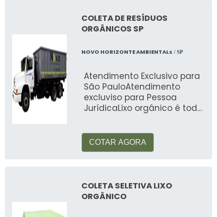
Como proteger meus dados ao
descartar eletrônicos?
COLETA DE RESÍDUOS
ORGÂNICOS SP
Apague todos os dados pessoais de
dispositivos antes do descarte para proteger
NOVO HORIZONTE AMBIENTALs
/ SP
suas informações.
Atendimento Exclusivo para
Quais serviços a Reciclagem Fácil
São PauloAtendimento
excluviso para Pessoa
oferece?
JurídicaLixo orgânico é todo
e qualquer tipo de resíduo
A Reciclagem Fácil oferece coleta gratuita de
produzido a
eletrônicos em São Paulo, com agendamento
COTAR AGORA
online e descarte seguro.
Veja mais:
Descartes e Coletas
.
COLETA SELETIVA LIXO
ORGÂNICO