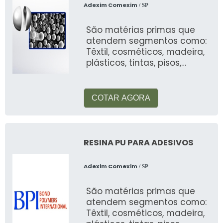
transformar o velho no novo,
Adexim Comexim
/ SP
promovendo um futuro mais
São matérias primas que
sustentável."
atendem segmentos como:
FAQ
Têxtil, cosméticos, madeira,
plásticos, tintas, pisos,
automotiva, alimentos, etc
Onde posso descartar lixo
eletrônico em São Paulo?
COTAR AGORA
Existem diversos pontos de coleta em São
Paulo, incluindo a coleta gratuita oferecida
pela Reciclagem Fácil.
RESINA PU PARA ADESIVOS
Quanto vale 1 kg de lixo eletrônico?
Adexim Comexim
/ SP
O valor depende dos materiais recicláveis
São matérias primas que
contidos, principalmente metais preciosos
atendem segmentos como:
como ouro e prata.
Têxtil, cosméticos, madeira,