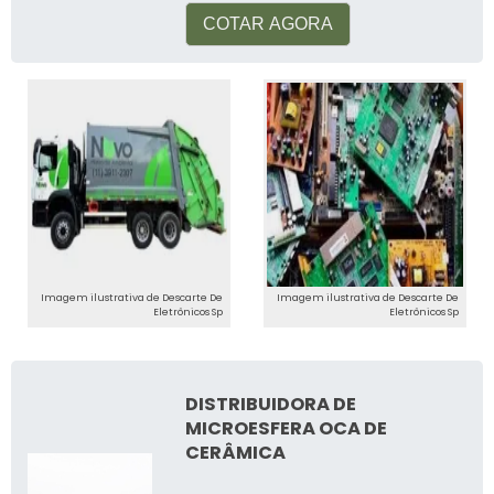
COTAR AGORA
CUIDADOS E
MANUTENÇÃO
Antes de descartar seus eletrônicos,
certifique-se de apagar todos os dados
pessoais. Proteja suas informações pessoais,
evitando possíveis riscos de segurança.
GARANTIA DE DESCARTE
SEGURO
Imagem ilustrativa de Descarte De
Imagem ilustrativa de Descarte De
Eletrônicos Sp
Eletrônicos Sp
A Reciclagem Fácil garante o descarte seguro
e responsável de todos os materiais
DISTRIBUIDORA DE
coletados, seguindo as normas ambientais
MICROESFERA OCA DE
vigentes.
CERÂMICA
"A reciclagem é uma oportunidade de