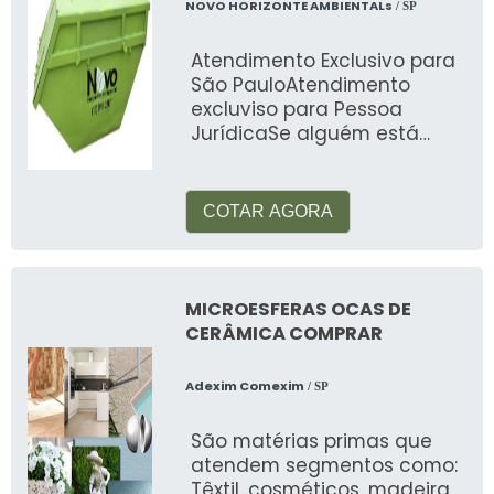
NOVO HORIZONTE AMBIENTALs
/ SP
Atendimento Exclusivo para
São PauloAtendimento
excluviso para Pessoa
JurídicaSe alguém está
procurando por coleta
seletiva lixo orgânico,
COTAR AGORA
MICROESFERAS OCAS DE
CERÂMICA COMPRAR
Adexim Comexim
/ SP
São matérias primas que
atendem segmentos como:
Têxtil, cosméticos, madeira,