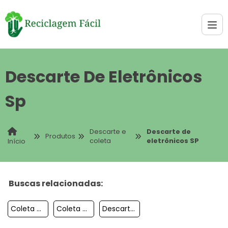
Descarte De Eletrônicos
Sp
Descarte e
Descarte de
Produtos
coleta
eletrônicos SP
Início
Buscas relacionadas:
Coleta De Resíduos De Alumínio
Coleta De Amortecedor
Descarte De Pc