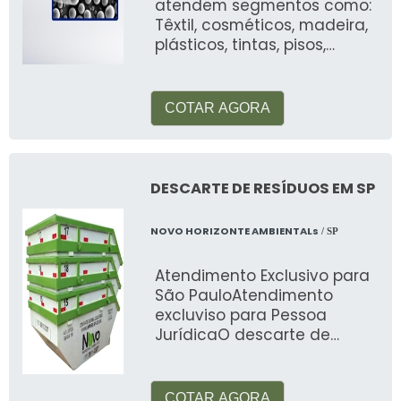
atendem segmentos como:
Têxtil, cosméticos, madeira,
plásticos, tintas, pisos,
automotiva, alimentos, etc
COTAR AGORA
DESCARTE DE RESÍDUOS EM SP
NOVO HORIZONTE AMBIENTALs
/ SP
Atendimento Exclusivo para
São PauloAtendimento
excluviso para Pessoa
JurídicaO descarte de
resíduos em SP é um
processo que atua em
COTAR AGORA