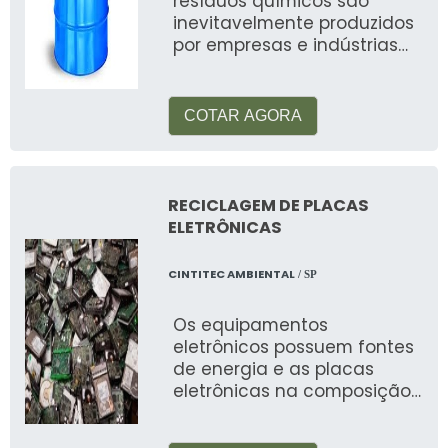
resíduos químicos são
inevitavelmente produzidos
por empresas e indústrias
de diversos segmentos, bem
co
COTAR AGORA
RECICLAGEM DE PLACAS
ELETRÔNICAS
CINTITEC AMBIENTAL
/ SP
Os equipamentos
eletrônicos possuem fontes
de energia e as placas
eletrônicas na composição,
são produtos considerados
resíduos eletrô