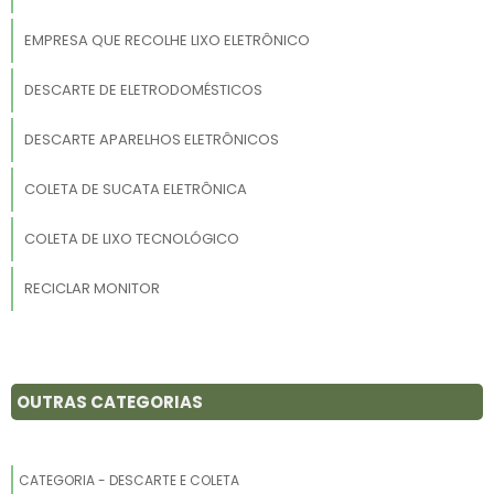
EMPRESA QUE RECOLHE LIXO ELETRÔNICO
DESCARTE DE ELETRODOMÉSTICOS
DESCARTE APARELHOS ELETRÔNICOS
COLETA DE SUCATA ELETRÔNICA
COLETA DE LIXO TECNOLÓGICO
RECICLAR MONITOR
EMPRESAS QUE COMPRAM LIXO ELETRÔNICO
EMPRESA DE SUCATA ELETRÔNICA
OUTRAS CATEGORIAS
SERVIÇO DE RECICLAGEM DE ELETRÔNICOS
CATEGORIA - DESCARTE E COLETA
EMPRESA DE RECICLAGEM DE PRODUTOS ELETRÔNICOS