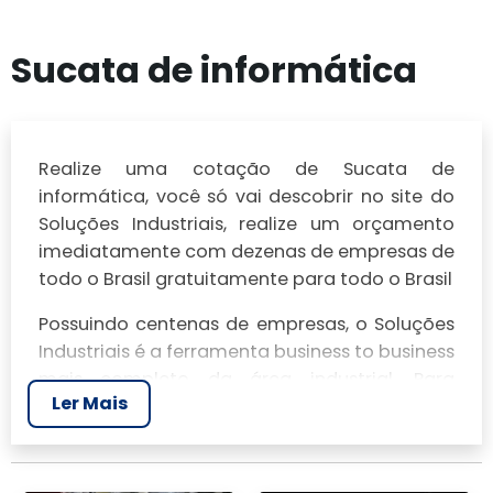
Sucata de informática
Realize uma cotação de Sucata de
informática, você só vai descobrir no site do
Soluções Industriais, realize um orçamento
imediatamente com dezenas de empresas de
todo o Brasil gratuitamente para todo o Brasil
Possuindo centenas de empresas, o Soluções
Industriais é a ferramenta business to business
mais completo da área industrial. Para
Ler Mais
realizar um orçamento de Sucata de
informática, clique em um ou mais dos
anuciantes a seguir: