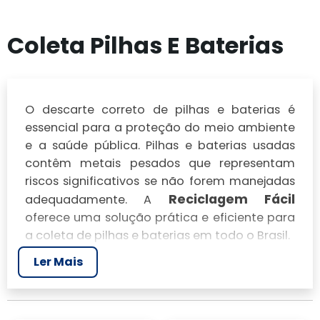
Coleta Pilhas E Baterias
O descarte correto de pilhas e baterias é
essencial para a proteção do meio ambiente
e a saúde pública. Pilhas e baterias usadas
contêm metais pesados que representam
riscos significativos se não forem manejadas
Reciclagem Fácil
adequadamente. A
oferece uma solução prática e eficiente para
a coleta de pilhas e baterias em todo o Brasil.
Ler Mais
LOCALIZE O PONTO DE
ENTREGA VOLUNTÁRIA