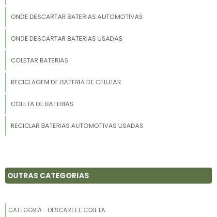
ONDE DESCARTAR BATERIAS AUTOMOTIVAS
ONDE DESCARTAR BATERIAS USADAS
COLETAR BATERIAS
RECICLAGEM DE BATERIA DE CELULAR
COLETA DE BATERIAS
RECICLAR BATERIAS AUTOMOTIVAS USADAS
DESCARTE DE LIXO ELETRÔNICO ZONA SUL SP
COLETA PILHAS E BATERIAS
OUTRAS CATEGORIAS
DESCARTE CORRETO DE PILHAS E BATERIAS
CATEGORIA - DESCARTE E COLETA
ONDE DESCARTAR BATERIA DE CELULAR