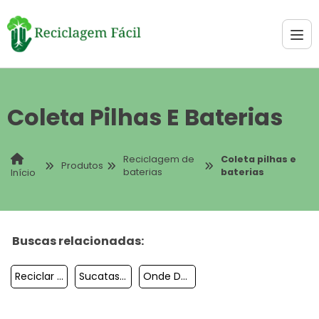
Coleta Pilhas E Baterias
Reciclagem de
Coleta pilhas e
Produtos
baterias
baterias
Início
Buscas relacionadas:
Reciclar Baterias
Sucatas De Baterias
Onde Descartar Baterias