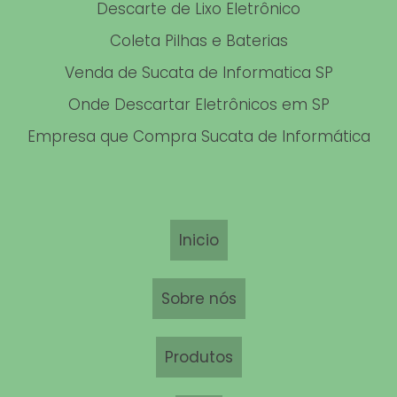
Descarte de Lixo Eletrônico
TRANSPORTE E DESTINAÇÃO DE RESÍDUO ELETRÔNICO EM ES
Coleta Pilhas e Baterias
Venda de Sucata de Informatica SP
EMPRESAS QUE RECICLAM BATERIAS
Onde Descartar Eletrônicos em SP
BATERIA RECICLAGEM
Empresa que Compra Sucata de Informática
RECICLAGEM DE PILHAS E BATERIAS
COLETA DE EQUIPAMENTOS ELETRÔNICOS EM RJ
COLETA E DESCARTE DO LIXO ELETRÔNICO
Inicio
VENDER BATERIAS VELHAS
Sobre nós
RECICLAGEM DE BATERIA DE NO BREAK
RECICLAR BATERIAS
Produtos
ONDE RECICLAR BATERIAS AUTOMOTIVAS