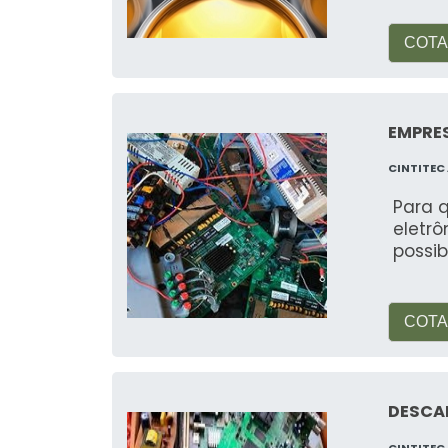
COTA
EMPRES
CINTITEC
Para q
eletrô
possib
COTA
DESCA
CINTITEC