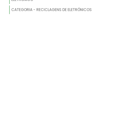
ELETRÔNICO
CATEGORIA - RECICLAGENS DE ELETRÔNICOS
DOAÇÃO DE COMPUTADORES
DESCARTE DE ELETRODOMÉSTICO COM
AVARIA
DESCARTE DE ELETRODOMÉSTICOS SÃO
PAULO
EMPRESA DE SUCATA ELETRÔNICA
COLETA DE EQUIPAMENTOS
ELETRÔNICOS
ONDE DESCARTAR SUCATA ELETRÔNICA
COLETA DE LIXO ELETRÔNICO SP
LIXO ELETRÔNICO ONDE JOGAR