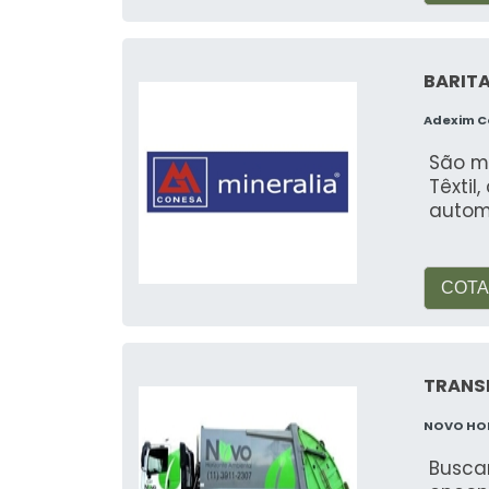
BARITA
Adexim 
São m
Têxtil
automo
COTA
TRANS
NOVO HO
Buscan