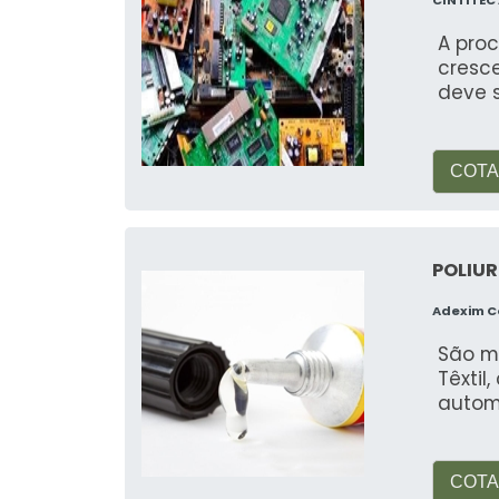
A pro
cresc
deve 
COTA
POLIUR
Adexim 
São m
Têxtil
automo
COTA