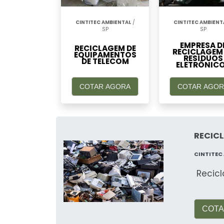
CINTITEC AMBIENTAL
/
CINTITEC AMBIENT
SP
SP
EMPRESA D
RECICLAGEM DE
RECICLAGEM
EQUIPAMENTOS
RESÍDUOS
DE TELECOM
ELETRÔNIC
COTAR AGORA
COTAR AGOR
RECICL
CINTITEC
Recic
COTA