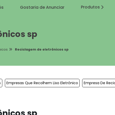
Produtos
ós
Gostaria de Anunciar
ônicos sp
nicos
Reciclagem de eletrônicos sp
s
Empresas Que Recolhem Lixo Eletrônico
Empresa De Recic
ônicos sp