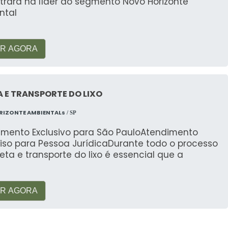
trará na líder do segmento Novo Horizonte
ntal
R AGORA
 E TRANSPORTE DO LIXO
RIZONTE AMBIENTALs
/ SP
imento Exclusivo para São PauloAtendimento
viso para Pessoa JurídicaDurante todo o processo
eta e transporte do lixo é essencial que a
R AGORA