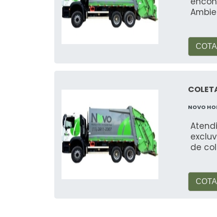
encon
Ambie
COTA
COLETA
NOVO HO
Atend
exclu
de col
COTA