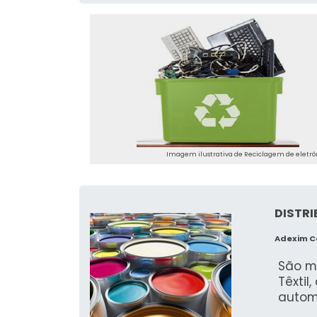
Imagem ilustrativa de Reciclagem de eletrôn
DISTRI
Adexim 
São m
Têxtil
automo