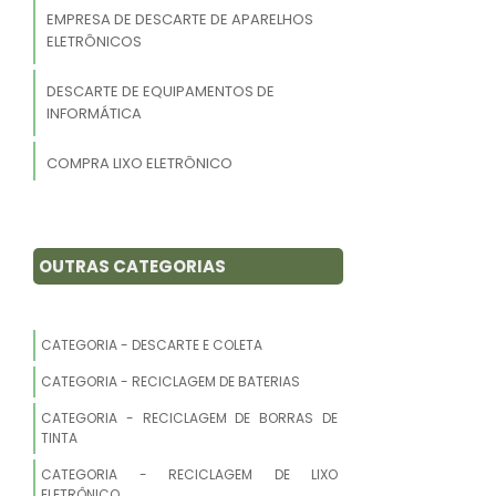
EMPRESA DE DESCARTE DE APARELHOS
ELETRÔNICOS
DESCARTE DE EQUIPAMENTOS DE
INFORMÁTICA
COMPRA LIXO ELETRÔNICO
RECICLAGEM DE EQUIPAMENTOS DE
INFORMÁTICA
OUTRAS CATEGORIAS
RECICLAGEM ELETRO ELETRÔNICOS
EMPRESA ESPECIALIZADAS EM
CATEGORIA - DESCARTE E COLETA
RECICLAGEM LIXO ELETRÔNICO
CATEGORIA - RECICLAGEM DE BATERIAS
RECICLAGEM DE RESÍDUOS
CATEGORIA - RECICLAGEM DE BORRAS DE
TECNOLÓGICOS
TINTA
CATEGORIA - RECICLAGEM DE LIXO
EMPRESA QUE COMPRA LIXO
ELETRÔNICO