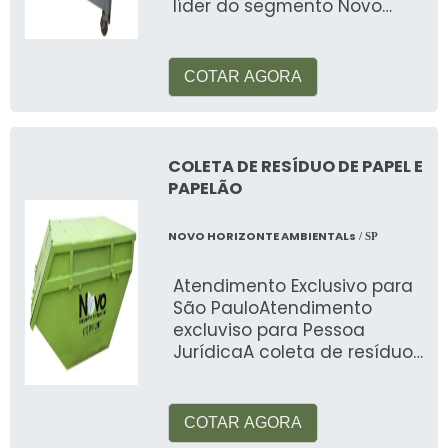
líder do segmento Novo
Horizonte Ambiental
COTAR AGORA
COLETA DE RESÍDUO DE PAPEL E
PAPELÃO
NOVO HORIZONTE AMBIENTALs
/ SP
Atendimento Exclusivo para
São PauloAtendimento
excluviso para Pessoa
JurídicaA coleta de resíduo
de papel e papelão é um
processo que, a
COTAR AGORA