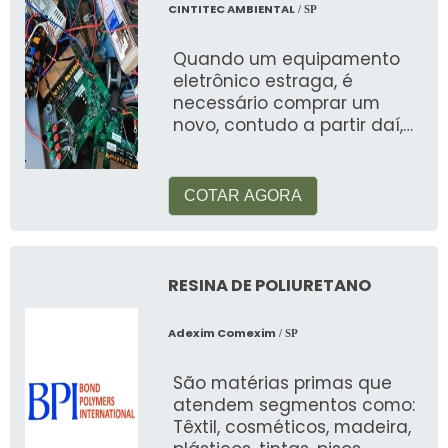
CINTITEC AMBIENTAL
/ SP
Quando um equipamento
eletrônico estraga, é
necessário comprar um
novo, contudo a partir daí,
também existe a
necessidade de saber o que
fazer com
COTAR AGORA
RESINA DE POLIURETANO
Adexim Comexim
/ SP
São matérias primas que
atendem segmentos como:
Têxtil, cosméticos, madeira,