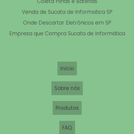
Coleta Pilhas e Baterias
Venda de Sucata de Informatica SP
RECICLAGEM DE ELETRODOMÉSTICOS
Onde Descartar Eletrônicos em SP
RECICLAGEM DE LAPTOP
Empresa que Compra Sucata de Informática
RECICLAGEM DE INFORMATICA EM SP
COMPRA DE SUCATA DE PLACA ELETRÔNICA
RECICLAR MONITOR
Inicio
RECICLAR MOUSE
Sobre nós
RECICLAGEM DE RESÍDUOS TECNOLÓGICOS
COMPRA SUCATA ELETRÔNICA
Produtos
COMPRA E VENDA DE MATERIAL INFORMÁTICO USADO
FAQ