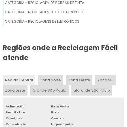
CATEGORIA - RECICLAGEM DE BORRAS DE TINTA
USINA DE RECICLAGEM DE ELETRÔNICOS
CATEGORIA - RECICLAGEM DE LIXO ELETRÔNICO
CATEGORIA - RECICLAGENS DE ELETRÔNICOS
RECICLAGEM DE NOTEBOOK
LIXO ELETRÔNICO ONDE DESCARTAR
Regiões onde a Reciclagem Fácil
EMPRESAS ESPECIALIZADAS EM LIXO ELETRÔNICO
atende
COLETA DE CELULARES
VENDA DE SUCATA DE INFORMÁTICA SP
Região Central
Zona Norte
Zona Oeste
Zona Sul
SUCATA DE INFORMÁTICA PREÇO
Zona Leste
Grande São Paulo
Litoral de São Paulo
LIXO ELETRÔNICO ONDE JOGAR
Aclimação
Bela Vista
Bom Retiro
Brás
EMPRESAS LOGÍSTICA REVERSA ELETRÔNICOS
Cambuci
Centro
Consolação
Higienópolis
EMPRESA DE RECICLAGEM DE PRODUTOS ELETRÔNICOS