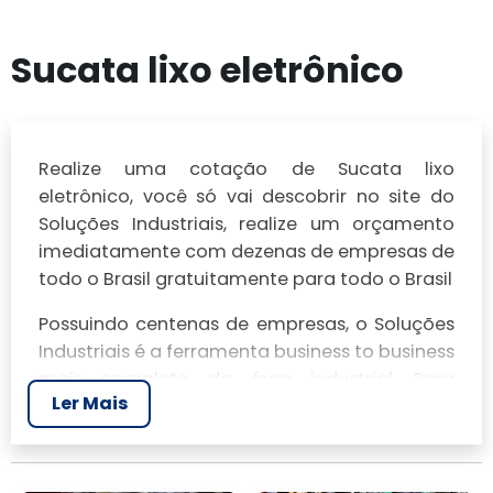
Sucata lixo eletrônico
Realize uma cotação de Sucata lixo
eletrônico, você só vai descobrir no site do
Soluções Industriais, realize um orçamento
imediatamente com dezenas de empresas de
todo o Brasil gratuitamente para todo o Brasil
Possuindo centenas de empresas, o Soluções
Industriais é a ferramenta business to business
mais completo da área industrial. Para
Ler Mais
realizar um orçamento de Sucata lixo
eletrônico, clique em um ou mais dos
anuciantes a seguir: