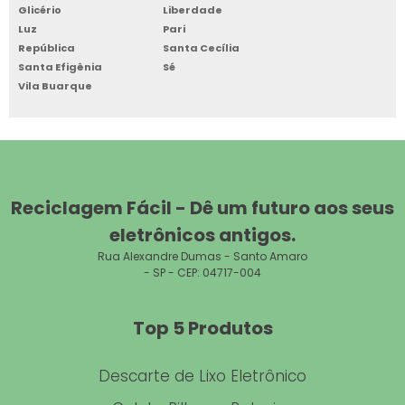
Glicério
Liberdade
Luz
Pari
DESCARTE APARELHOS ELETRÔNICOS
República
Santa Cecília
Santa Efigênia
Sé
CENTRO DE COLETA DE LIXO ELETRÔNICO
Vila Buarque
DESCARTE DE MATERIAL ELETRÔNICO
DESCARTE DE LIXO ELETRÔNICO SP
VENDER SUCATA DE INFORMÁTICA
Reciclagem Fácil - Dê um futuro aos seus
eletrônicos antigos.
SUCATA DE PC
Rua Alexandre Dumas - Santo Amaro
- SP - CEP: 04717-004
EMPRESA DE LOGÍSTICA REVERSA DE TI
SUCATA ELETRÔNICA
Top 5 Produtos
RECICLAGEM DE PLACAS DE ALUMÍNIO
Descarte de Lixo Eletrônico
RECICLAGEM DE CIRCUITOS ELETRÔNICOS