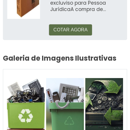
excluviso para Pessoa
JurídicaA compra de
material reciclavel SP é
efetuada por empresas
especializadas
COTAR AGORA
Galeria de Imagens Ilustrativas