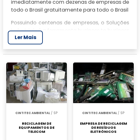
imediatamente com dezenas de empresas de
todo o Brasil gratuitamente para todo o Brasil
Possuindo centenas de empresas, o Soluções
Industriais é a ferramenta business to business
Ler Mais
mais completo da área industrial. Para
realizar um orçamento de Empresa
especializadas em coleta de lixo eletrônico,
clique em um ou mais dos anuciantes a
seguir:
CINTITEC AMBIENTAL
/ SP
CINTITEC AMBIENTAL
/ SP
RECICLAGEM DE
EMPRESA DE RECICLAGEM
EQUIPAMENTOS DE
DE RESÍDUOS
TELECOM
ELETRÔNICOS