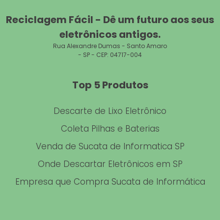
RECICLAGEM DE CELULARES
Reciclagem Fácil - Dê um futuro aos seus
COMPRA E VENDA DE MATERIAL INFORMÁTICO USADO
eletrônicos antigos.
Rua Alexandre Dumas - Santo Amaro
DESCARTE DE RESÍDUOS ELETROELETRÔNICOS
- SP - CEP: 04717-004
RECICLAGEM ELETRO ELETRÔNICOS
Top 5 Produtos
COMPRA DE ELETRÔNICOS USADOS SP
Descarte de Lixo Eletrônico
COMPUTADOR USADO VENDA
Coleta Pilhas e Baterias
DESCARTE LIXO ELETRÔNICO
Venda de Sucata de Informatica SP
DESCARTE DE COMPONENTES ELETRÔNICOS
Onde Descartar Eletrônicos em SP
RECICLAGEM DE EQUIPAMENTOS ELETRÔNICOS
Empresa que Compra Sucata de Informática
RECICLAGEM DE CABO DE REDE