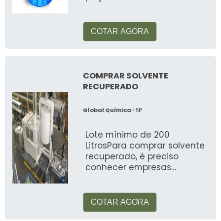
ambiente, se descartado de
maneira incorreta
COTAR AGORA
COMPRAR SOLVENTE
RECUPERADO
Global Química
/ SP
Lote mínimo de 200
LitrosPara comprar solvente
recuperado, é preciso
conhecer empresas
responsáveis pelo
procedimento de
recuperação
COTAR AGORA