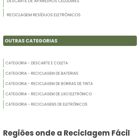
DESCARTE DE APARELHOS CELULARES
RECICLAGEM RESÍDUOS ELETRÔNICOS
DESCARTE DE SUCATA ELETRÔNICA
OUTRAS CATEGORIAS
RECICLAGEM DE MATERIAIS DE CARRO
COLETA DE EQUIPAMENTOS ELETRÔNICOS
CATEGORIA - DESCARTE E COLETA
RECICLAGEM DE PLACAS DE ALUMÍNIO
CATEGORIA - RECICLAGEM DE BATERIAS
CATEGORIA - RECICLAGEM DE BORRAS DE TINTA
DESTRUIÇÃO DE HD
CATEGORIA - RECICLAGEM DE LIXO ELETRÔNICO
EMPRESAS QUE RECICLAM LIXO ELETRÔNICO
CATEGORIA - RECICLAGENS DE ELETRÔNICOS
RECICLAGEM DE ELETRÔNICOS NO BRASIL
COMO DESCARTAR SUCATA DE INFORMÁTICA
Regiões onde a Reciclagem Fácil