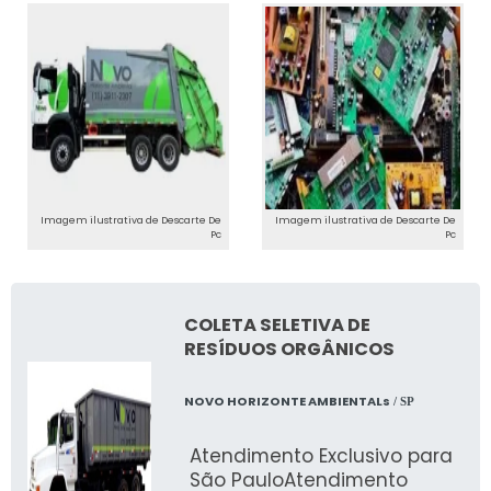
PARA QUEM É INDICADO?
O descarte de computadores é indicado para
residências, pequenas empresas e grandes
corporações que buscam soluções
sustentáveis para seus equipamentos
eletrônicos.
COMO USAR NOSSOS
Imagem ilustrativa de Descarte De
Imagem ilustrativa de Descarte De
Pc
Pc
SERVIÇOS
Para utilizar nossos serviços,
acesse nossa
COLETA SELETIVA DE
página
, preencha o formulário e agende a
RESÍDUOS ORGÂNICOS
coleta ou encontre o ponto de recebimento
mais próximo.
NOVO HORIZONTE AMBIENTALs
/ SP
CUIDADOS E
Atendimento Exclusivo para
MANUTENÇÃO
São PauloAtendimento