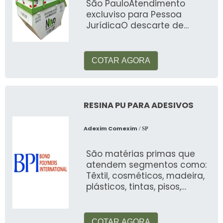
São PauloAtendimento
excluviso para Pessoa
JurídicaO descarte de
resíduos perigosos deve ser
realizada de maneira
segura e c
COTAR AGORA
RESINA PU PARA ADESIVOS
Adexim Comexim
/ SP
São matérias primas que
atendem segmentos como:
Têxtil, cosméticos, madeira,
plásticos, tintas, pisos,
automotiva, alimentos, etc
COTAR AGORA