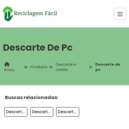
Descarte De Pc
Descarte e
Descarte de
Produtos
coleta
pc
Início
Buscas relacionadas:
Descarte De Data Centers
Descarte De Eletrônicos SP
Descarte De Hd