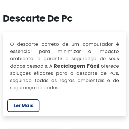
Descarte De Pc
O descarte correto de um computador é
essencial para minimizar o impacto
ambiental e garantir a segurança de seus
Reciclagem Fácil
dados pessoais. A
oferece
soluções eficazes para o descarte de PCs,
seguindo todas as regras ambientais e de
segurança de dados.
COMO DESCARTAR UM PC
Ler Mais
DE FORMA SEGURA?
Antes de levar seu computador para um