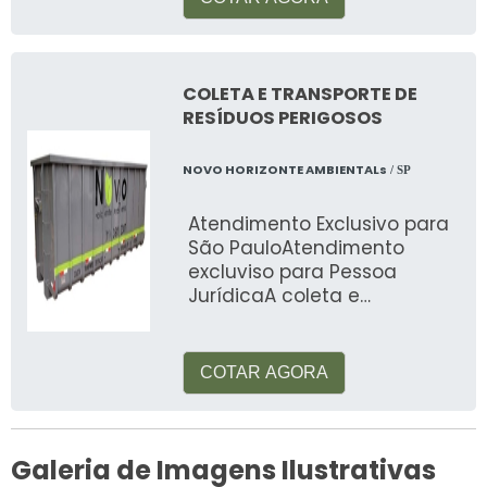
COLETA E TRANSPORTE DE
RESÍDUOS PERIGOSOS
NOVO HORIZONTE AMBIENTALs
/ SP
Atendimento Exclusivo para
São PauloAtendimento
excluviso para Pessoa
JurídicaA coleta e
transporte de resíduos
perigosos deve ser feita de
forma extre
COTAR AGORA
Galeria de Imagens Ilustrativas