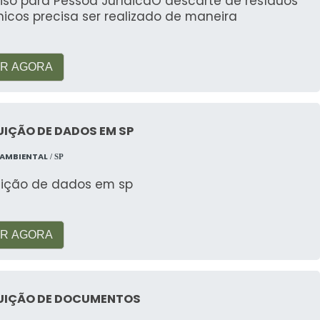
iso para Pessoa JurídicaO descarte de resíduos
os.
nicos precisa ser realizado de maneira
 de coleta para baterias?
R AGORA
l
oferecem diversos pontos de coleta em todo o
nformações.
IÇÃO DE DADOS EM SP
 AMBIENTAL
/ SP
uição de dados em sp
R AGORA
UIÇÃO DE DOCUMENTOS