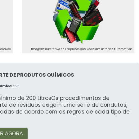
veículo e uso.
 dos veículos automotivos.
ENÇÃO
com cuidado para evitar vazamentos. Recomenda-
de reciclagem autorizados.
motivas
Imagem ilustrativa de Empresas Que Reciclam Baterias Automotivas
MA DE SUSTENTABILIDADE
RTE DE PRODUTOS QUÍMICOS
de e um programa de sustentabilidade chamado
baterias usadas para reciclagem.
uímica
/ SP
mínimo de 200 LitrosOs procedimentos de
rte de resíduos exigem uma série de condutas,
radas de acordo com as regras de cada tipo de
de bateria?
e a composição da bateria, mas gira em torno de
R AGORA