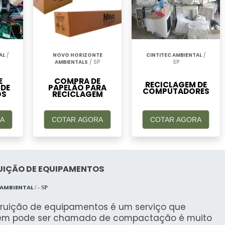
a coleta, desmontagem, separação de componentes
o chumbo, plástico e ácido. Esses materiais são
baterias ou outros produtos.
AL
/
NOVO HORIZONTE
CINTITEC AMBIENTAL
/
O SETOR
AMBIENTALS
/ SP
SP
E
COMPRA DE
RECICLAGEM DE
 DE
PAPELÃO PARA
COMPUTADORES
OS
RECICLAGEM
ais empresas que reciclam baterias automotivas no
A
COTAR AGORA
COTAR AGORA
s ambientais e garantimos que cada bateria seja
UIÇÃO DE EQUIPAMENTOS
ficativamente em práticas sustentáveis, oferecendo
 AMBIENTAL
/ - SP
m de baterias.
truição de equipamentos é um serviço que
CLAGEM DE BATERIAS
m pode ser chamado de compactação é muito