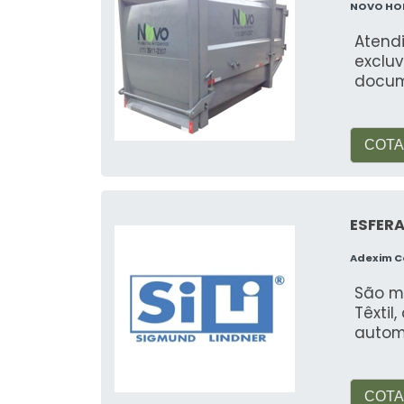
NOVO HO
Atend
excluv
docum
COTA
ESFER
Adexim 
São m
Têxtil
automo
COTA