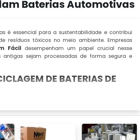
lam Baterias Automotivas
s é essencial para a sustentabilidade e contribui
 de resíduos tóxicos no meio ambiente. Empresas
m Fácil
desempenham um papel crucial nesse
s antigas sejam processadas de forma segura e
ICLAGEM DE BATERIAS DE
os produtos mais recicláveis do mundo, com a
em quase sua totalidade. Isso não apenas reduz o
rva recursos naturais e energia.
ECICLAGEM DE BATERIAS