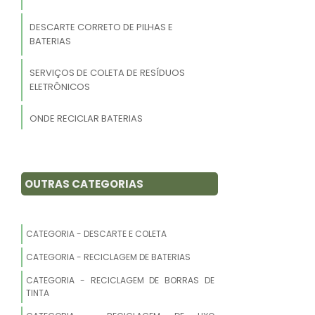
DESCARTE CORRETO DE PILHAS E
BATERIAS
SERVIÇOS DE COLETA DE RESÍDUOS
ELETRÔNICOS
ONDE RECICLAR BATERIAS
AUTOMOTIVAS
EMPRESA QUE COMPRA SUCATA
ELETRÔNICA EM SP
OUTRAS CATEGORIAS
DESCARTAR BATERIAS AUTOMOTIVAS
USADAS
CATEGORIA - DESCARTE E COLETA
COLETA DE ELETRÔNICOS EM MG
CATEGORIA - RECICLAGEM DE BATERIAS
CATEGORIA - RECICLAGEM DE BORRAS DE
COLETA E TRANSPORTE DE RESÍDUO
TINTA
ELETRÔNICO