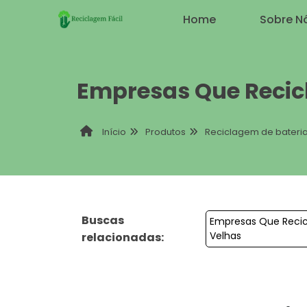
Home
Sobre N
Empresas Que Recic
Produtos
Reciclagem de bateri
Início
Buscas
Empresas Que Recic
Velhas
relacionadas: