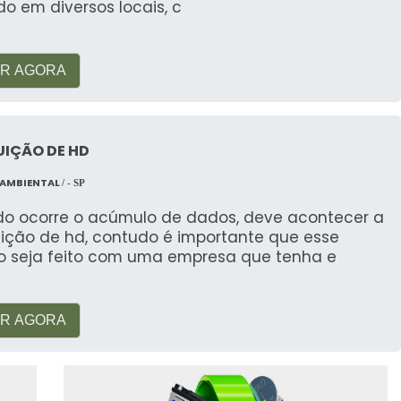
ado em diversos locais, c
a de carbono e promove a reutilização de materiais.
de extração de novos recursos.
R AGORA
contaminação ambiental por elementos tóxicos.
LTERNATIVAS
UIÇÃO DE HD
nadequado, a reciclagem de baterias é mais
 AMBIENTAL
/ - SP
ta. Alternativas como o reuso e reciclagem de
o ocorre o acúmulo de dados, deve acontecer a
Energy Source
otadas por empresas como a
, que
uição de hd, contudo é importante que esse
ias de lítio.
ço seja feito com uma empresa que tenha e
CNICAS
R AGORA
modelo.
do.