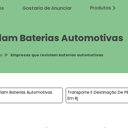
Produtos
ós
Gostaria de Anunciar
lam Baterias Automotivas
as
Empresas que reciclam baterias automotivas
lam Baterias Automotivas
Transporte E Destinação De Pil
Em Rj