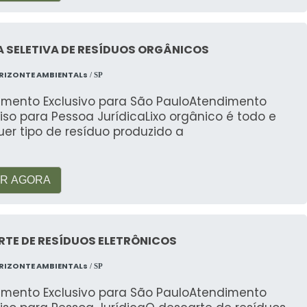
áveis.
m uma bateria de carro?
 SELETIVA DE RESÍDUOS ORGÂNICOS
mente dependem do peso e do estado da bateria.
RIZONTE AMBIENTALs
/ SP
orçamentos atualizados.
imento Exclusivo para São PauloAtendimento
 carro?
iso para Pessoa JurídicaLixo orgânico é todo e
er tipo de resíduo produzido a
mente recomendada para evitar danos ambientais e
R AGORA
ria do Brasil?
es de baterias no país, conhecida por suas práticas
TE DE RESÍDUOS ELETRÔNICOS
RIZONTE AMBIENTALs
/ SP
no manuseio de baterias usadas?
imento Exclusivo para São PauloAtendimento
ocais para armazenamento e transporte, evitando o