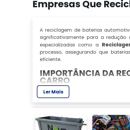
Empresas Que Recic
A reciclagem de baterias automotiva
significativamente para a redução
Reciclage
especializadas como a
processo, assegurando que bateria
eficiente.
IMPORTÂNCIA DA REC
CARRO
Ler Mais
As baterias automotivas são um d
capacidade de serem reaproveitadas 
volume de resíduos, mas também conse
COMO FUNCIONA A R