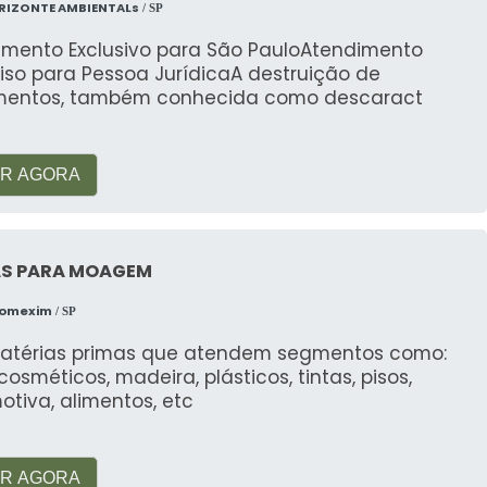
RIZONTE AMBIENTALs
/ SP
imento Exclusivo para São PauloAtendimento
iso para Pessoa JurídicaA destruição de
entos, também conhecida como descaract
R AGORA
AS PARA MOAGEM
Comexim
/ SP
atérias primas que atendem segmentos como:
, cosméticos, madeira, plásticos, tintas, pisos,
tiva, alimentos, etc
R AGORA