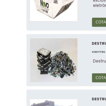
excluv
contato direto com elementos químic
eletrô
Onde posso encontrar pontos
COTA
Reciclagem Fáci
Empresas como a
país. Consulte nosso site para mais i
Veja mais:
Reciclagem de Baterias
.
DESTRU
CINTITEC
Destr
COTA
DESTR