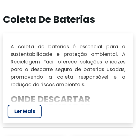
Coleta De Baterias
A coleta de baterias é essencial para a
sustentabilidade e proteção ambiental. A
Reciclagem Fácil oferece soluções eficazes
para o descarte seguro de baterias usadas,
promovendo a coleta responsável e a
redução de riscos ambientais.
ONDE DESCARTAR
BATERIAS USADAS
Ler Mais
pontos de entrega
Existem diversos
voluntária
onde você pode descartar suas