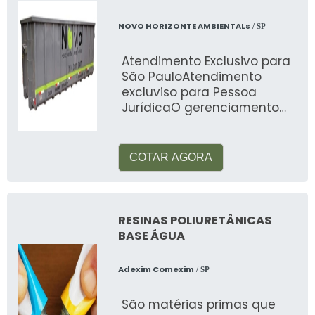
NOVO HORIZONTE AMBIENTALs
/ SP
Atendimento Exclusivo para
São PauloAtendimento
excluviso para Pessoa
JurídicaO gerenciamento
de resíduos industriais é um
serviço que en
COTAR AGORA
RESINAS POLIURETÂNICAS
BASE ÁGUA
Adexim Comexim
/ SP
São matérias primas que