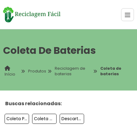
Coleta De Baterias
Reciclagem de
Coleta de
Produtos
baterias
baterias
Início
Buscas relacionadas:
Coleta Pilhas E Baterias
Coleta De Baterias
Descarte De Baterias E Pilhas