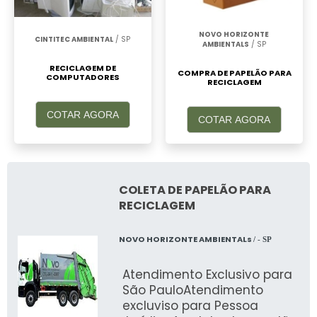
materiais e capacidade
. É importante
conhecer as características para garantir o
NOVO HORIZONTE
CINTITEC AMBIENTAL
/ SP
AMBIENTALS
/ SP
descarte correto:
RECICLAGEM DE
COMPRA DE PAPELÃO PARA
COMPUTADORES
Materiais:
Chumbo, lítio, níquel.
RECICLAGEM
Capacidade:
Varia de acordo com o tipo e
COTAR AGORA
COTAR AGORA
tamanho.
Compatibilidade:
Verifique com
dispositivos eletrônicos.
COLETA DE PAPELÃO PARA
COMO FUNCIONA A
RECICLAGEM
COLETA PELA RECICLAGEM
FÁCIL
NOVO HORIZONTE AMBIENTALs
/ - SP
A Reciclagem Fácil oferece um serviço
Atendimento Exclusivo para
abrangente de coleta de baterias, com
São PauloAtendimento
excluviso para Pessoa
opções de entrega em casa ou em pontos de