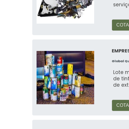
servi
COTA
EMPRES
Global Q
Lote 
de ti
de ex
COTA