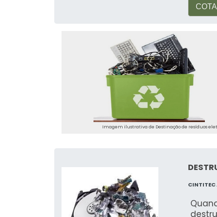
COTA
Imagem ilustrativa de Destinação de resíduos ele
DESTR
CINTITEC
Quand
destr