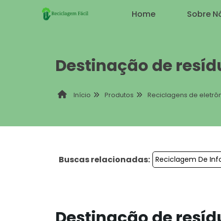
Home
Sobre N
Destinação de resíd
Produtos
Reciclagens de eletrô
Início
Buscas relacionadas:
Reciclagem De Inf
Destinação de resíd