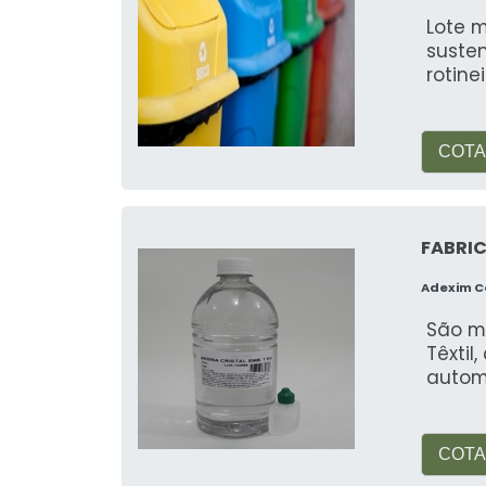
Lote m
suste
rotine
COTA
FABRIC
Adexim 
São m
Têxtil
automo
COTA