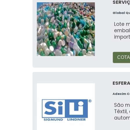
SERVIÇ
Global Q
Lote m
embal
impor
COTA
ESFERA
Adexim 
São m
Têxtil
automo