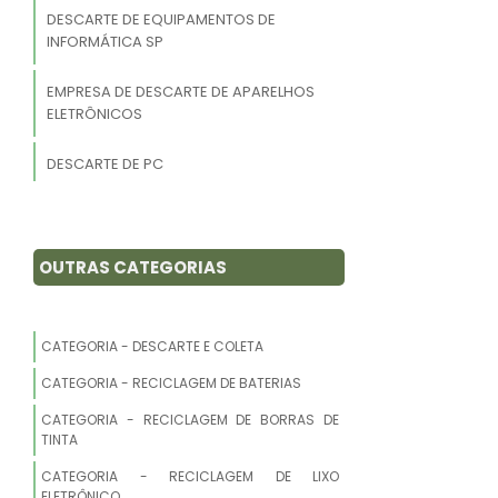
DESCARTE DE EQUIPAMENTOS DE
INFORMÁTICA SP
EMPRESA DE DESCARTE DE APARELHOS
ELETRÔNICOS
DESCARTE DE PC
COMPRA E VENDA DE MATERIAL
INFORMÁTICO USADO
OUTRAS CATEGORIAS
DESCARTE DE INFORMÁTICA
COLETA DE ELETRÔNICOS
CATEGORIA - DESCARTE E COLETA
CATEGORIA - RECICLAGEM DE BATERIAS
ONDE DESCARTAR LIXO ELETRÔNICO NO
ABC
CATEGORIA - RECICLAGEM DE BORRAS DE
TINTA
EMPRESA ESPECIALIZADAS EM
CATEGORIA - RECICLAGEM DE LIXO
RECICLAGEM LIXO ELETRÔNICO
ELETRÔNICO