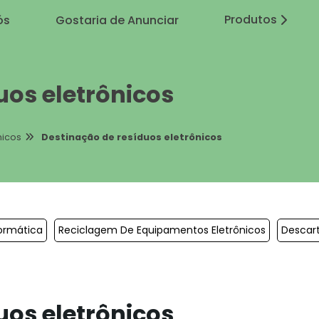
Produtos
ós
Gostaria de Anunciar
uos eletrônicos
nicos
Destinação de resíduos eletrônicos
ormática
Reciclagem De Equipamentos Eletrônicos
Descart
uos eletrônicos