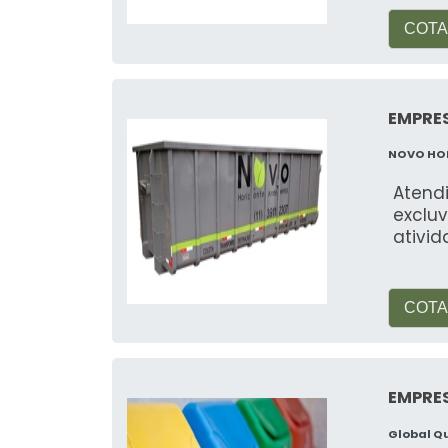
COTA
EMPRES
NOVO HO
Atend
excluv
ativid
COTA
EMPRE
Global Q