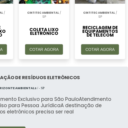
AL
/
CINTITEC AMBIENTAL
/
CINTITEC AMBIENTAL
/
SP
SP
E
RECICLAGEM DE
COLETA LIXO
IXO
EQUIPAMENTOS
ELETRÔNICO
O
DE TELECOM
A
COTAR AGORA
COTAR AGORA
NAÇÃO DE RESÍDUOS ELETRÔNICOS
RIZONTE AMBIENTALs
/ - SP
imento Exclusivo para São PauloAtendimento
viso para Pessoa JurídicaA destinação de
os eletrônicos precisa ser real