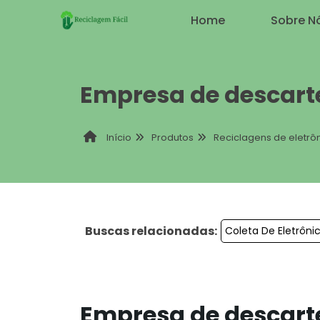
Home
Sobre N
Empresa de descarte
Produtos
Reciclagens de eletrô
Início
Buscas relacionadas:
Coleta De Eletrôni
Empresa de descarte