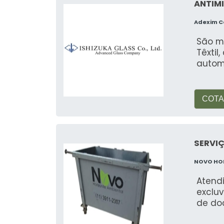
ANTIM
Adexim 
São m
Têxtil
automo
COTA
SERVI
NOVO HO
Atend
excluv
de do