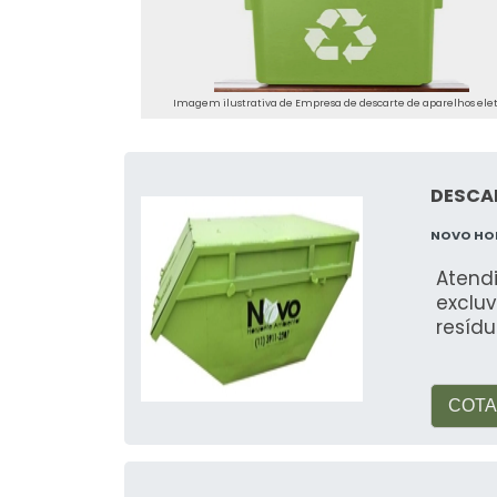
Imagem ilustrativa de Empresa de descarte de aparelhos elet
DESCA
NOVO HO
Atend
exclu
resídu
COTA