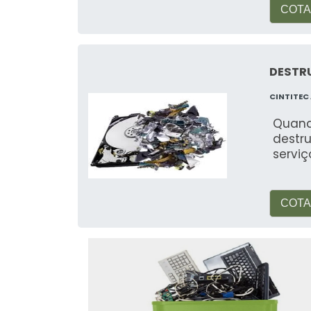
COTA
DESTR
CINTITEC
Quand
destr
servi
COTA