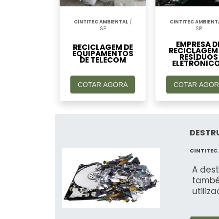
CINTITEC AMBIENTAL
/
CINTITEC AMBIENT
SP
SP
EMPRESA D
RECICLAGEM DE
RECICLAGEM
EQUIPAMENTOS
RESÍDUOS
DE TELECOM
ELETRÔNIC
COTAR AGORA
COTAR AGOR
DESTR
CINTITEC
A des
també
utiliz