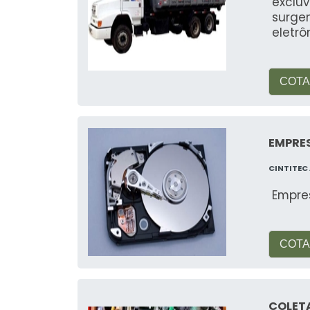
exclu
surge
eletrô
COTA
EMPRES
CINTITEC
Empre
COTA
COLET