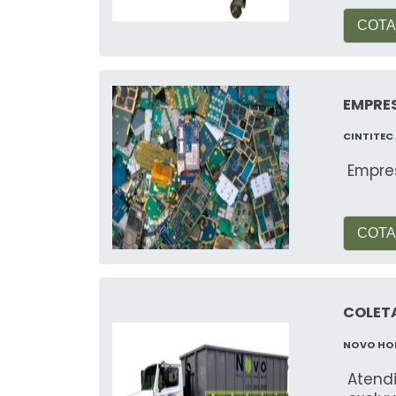
COTA
EMPRE
CINTITEC
Empre
COTA
COLETA
NOVO HO
Atend