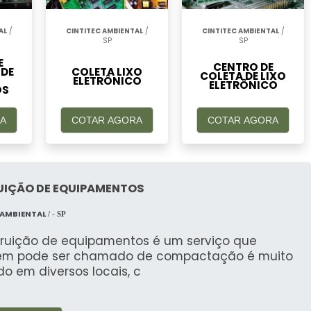
AL
/
CINTITEC AMBIENTAL
/
CINTITEC AMBIENTAL
/
SP
SP
E
CENTRO DE
 DE
COLETA LIXO
COLETA DE LIXO
ELETRÔNICO
ELETRÔNICO
OS
A
COTAR AGORA
COTAR AGORA
UIÇÃO DE EQUIPAMENTOS
 AMBIENTAL
/ - SP
truição de equipamentos é um serviço que
m pode ser chamado de compactação é muito
ado em diversos locais, c